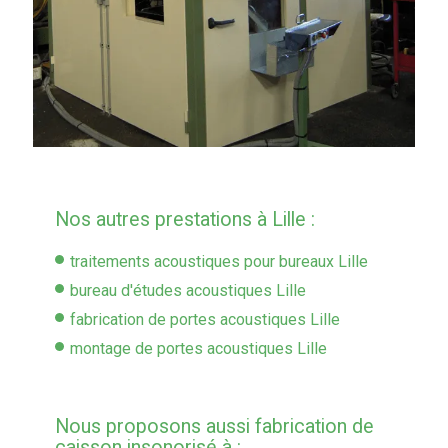
Nos autres prestations à Lille :
traitements acoustiques pour bureaux Lille
bureau d'études acoustiques Lille
fabrication de portes acoustiques Lille
montage de portes acoustiques Lille
Nous proposons aussi fabrication de
caisson insonorisé à :